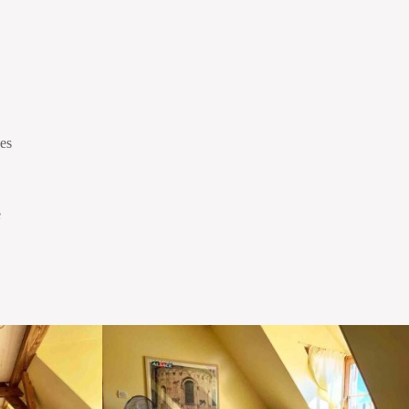
les
e