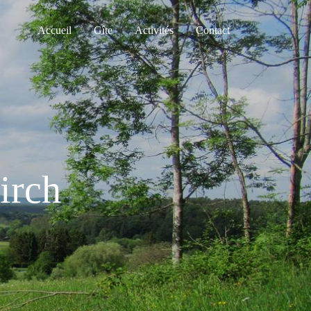
Accueil
Gîte
Activités
Contact
irch