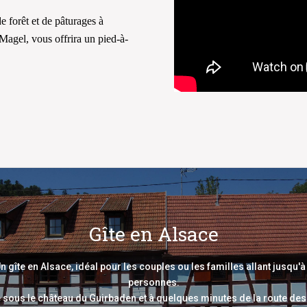
 forêt et de pâturages à
 Magel, vous offrira un pied-à-
Gîte en Alsace
n gîte en Alsace, idéal pour les couples ou les familles allant jusqu'à
personnes.
é sous le château du Guirbaden et à quelques minutes de la route des 