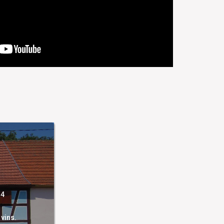
 4
vins.